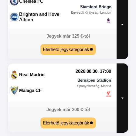
Chelsea FC
Stamford Bridge
Egyesült Királyság, London
Brighton and Hove
Albion
Jegyek már
325
€
-tól
Elérhető jegykategóriák
2026.08.30. 17:00
Real Madrid
Bernabeu Stadion
Spanyolország, Madrid
Malaga CF
Jegyek már
200
€
-tól
Elérhető jegykategóriák