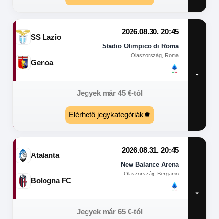
2026.08.30. 20:45
SS Lazio
Stadio Olimpico di Roma
Olaszország, Roma
Genoa
Jegyek már
45
€
-tól
Elérhető jegykategóriák
2026.08.31. 20:45
Atalanta
New Balance Arena
Olaszország, Bergamo
Bologna FC
Jegyek már
65
€
-tól