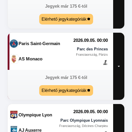
Jegyek már
175
€
-tól
Elérhető jegykategóriák
2026.09.05. 00:00
Paris Saint-Germain
Parc des Princes
Franciaország, Párizs
AS Monaco
Jegyek már
175
€
-tól
Elérhető jegykategóriák
2026.09.05. 00:00
Olympique Lyon
Parc Olympique Lyonnais
Franciaország, Décines-Charpieu
AJ Auxerre