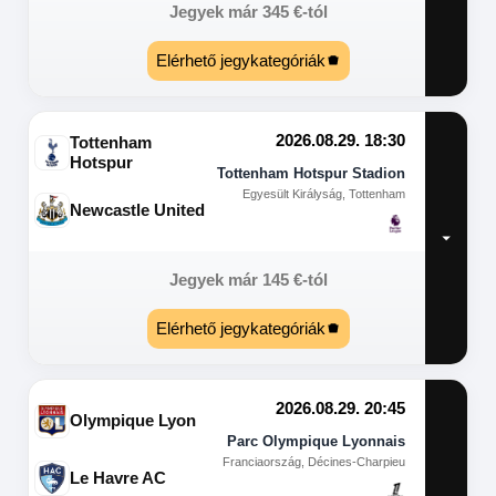
Jegyek már
345
€
-tól
Elérhető jegykategóriák
2026.08.29. 18:30
Tottenham
Hotspur
Tottenham Hotspur Stadion
Egyesült Királyság, Tottenham
Newcastle United
Jegyek már
145
€
-tól
Elérhető jegykategóriák
2026.08.29. 20:45
Olympique Lyon
Parc Olympique Lyonnais
Franciaország, Décines-Charpieu
Le Havre AC