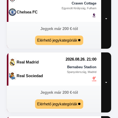
Craven Cottage
Egyesült Királyság, Fulham
Chelsea FC
Jegyek már
200
€
-tól
Elérhető jegykategóriák
2026.08.26. 21:00
Real Madrid
Bernabeu Stadion
Spanyolország, Madrid
Real Sociedad
Jegyek már
200
€
-tól
Elérhető jegykategóriák