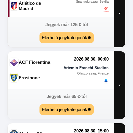
Spanyolország, Sevilla
Atlético de
Madrid
Jegyek már
125
€
-tól
Elérhető jegykategóriák
2026.08.30. 00:00
ACF Fiorentina
Artemio Franchi Stadion
Olaszország, Firenze
Frosinone
Jegyek már
65
€
-tól
Elérhető jegykategóriák
2026.08.30. 15:00