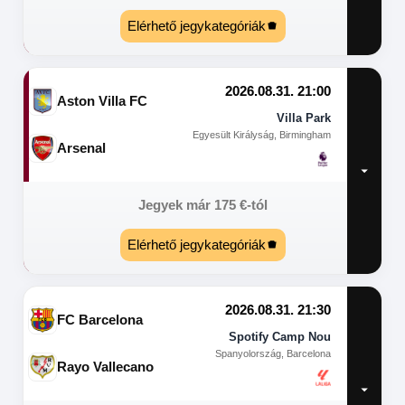
Elérhető jegykategóriák
2026.08.31. 21:00
Aston Villa FC
Villa Park
Egyesült Királyság, Birmingham
Arsenal
Jegyek már
175
€
-tól
Elérhető jegykategóriák
2026.08.31. 21:30
FC Barcelona
Spotify Camp Nou
Spanyolország, Barcelona
Rayo Vallecano