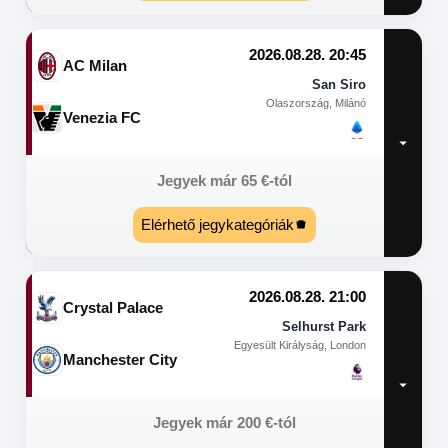
2026.08.28. 20:45
AC Milan
San Siro
Olaszország, Milánó
Venezia FC
Jegyek már
65
€
-tól
Elérhető jegykategóriák
2026.08.28. 21:00
Crystal Palace
Selhurst Park
Egyesült Királyság, London
Manchester City
Jegyek már
200
€
-tól