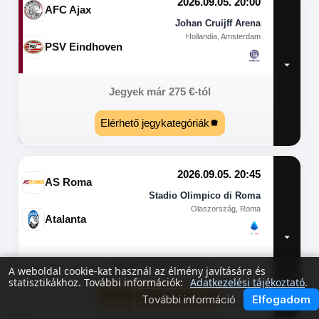
2026.09.05. 20:00
AFC Ajax
Johan Cruijff Arena
Hollandia, Amsterdam
PSV Eindhoven
Jegyek már
275
€
-tól
Elérhető jegykategóriák
2026.09.05. 20:45
AS Roma
Stadio Olimpico di Roma
Olaszország, Roma
Atalanta
Jegyek már
65
€
-tól
A weboldal cookie-kat használ az élmény javítására és
statisztikákhoz. További információk:
Adatkezelési tájékoztató
.
Elérhető jegykategóriák
További információ
Elfogadom