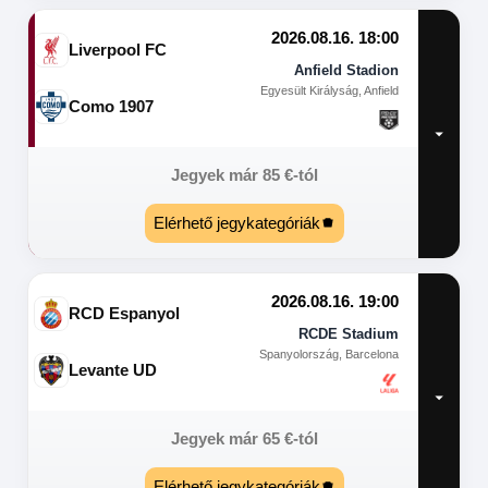
2026.08.16. 18:00
Liverpool FC
Anfield Stadion
Egyesült Királyság, Anfield
Como 1907
Jegyek már
85
€
-tól
Elérhető jegykategóriák
2026.08.16. 19:00
RCD Espanyol
RCDE Stadium
Spanyolország, Barcelona
Levante UD
Jegyek már
65
€
-tól
Elérhető jegykategóriák