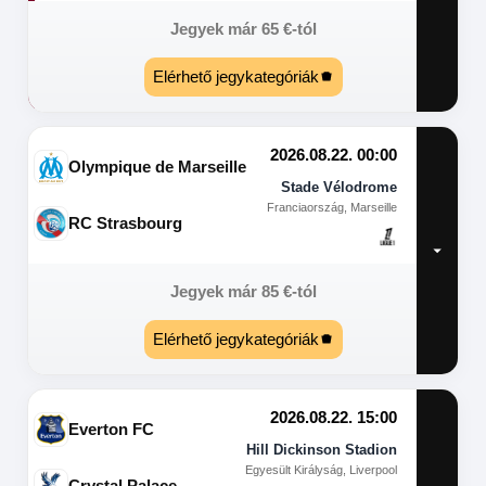
Jegyek már
65
€
-tól
Elérhető jegykategóriák
2026.08.22. 00:00
Olympique de Marseille
Stade Vélodrome
Franciaország, Marseille
RC Strasbourg
Jegyek már
85
€
-tól
Elérhető jegykategóriák
2026.08.22. 15:00
Everton FC
Hill Dickinson Stadion
Egyesült Királyság, Liverpool
Crystal Palace