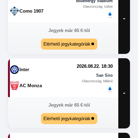
Bluenergy Stadium
Olaszország, Udine
Como 1907
Jegyek már
65
€
-tól
Elérhető jegykategóriák
2026.08.22. 18:30
Inter
San Siro
Olaszország, Milánó
AC Monza
Jegyek már
65
€
-tól
Elérhető jegykategóriák