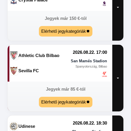
Jegyek már
150
€
-tól
Elérhető jegykategóriák
2026.08.22. 17:00
Athletic Club Bilbao
San Mamés Stadion
Spanyolország, Bilbao
Sevilla FC
Jegyek már
85
€
-tól
Elérhető jegykategóriák
2026.08.22. 18:30
Udinese