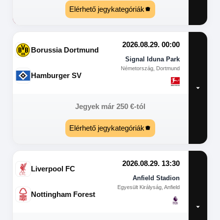
Elérhető jegykategóriák
2026.08.29. 00:00
Borussia Dortmund
Signal Iduna Park
Németország, Dortmund
Hamburger SV
Jegyek már
250
€
-tól
Elérhető jegykategóriák
2026.08.29. 13:30
Liverpool FC
Anfield Stadion
Egyesült Királyság, Anfield
Nottingham Forest