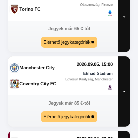
Olaszország, Firenze
Torino FC
Jegyek már
65
€
-tól
Elérhető jegykategóriák
2026.09.05. 15:00
Manchester City
Etihad Stadium
Egyesült Királyság, Manchester
Coventry City FC
Jegyek már
85
€
-tól
Elérhető jegykategóriák