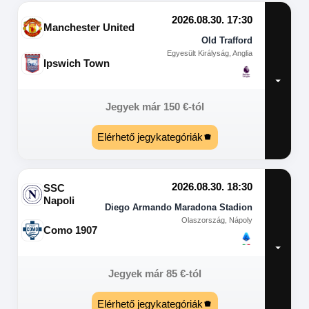
2026.08.30. 17:30
Manchester United
Old Trafford
Egyesült Királyság, Anglia
Ipswich Town
Jegyek már
150
€
-tól
Elérhető jegykategóriák
2026.08.30. 18:30
SSC
Napoli
Diego Armando Maradona Stadion
Olaszország, Nápoly
Como 1907
Jegyek már
85
€
-tól
Elérhető jegykategóriák