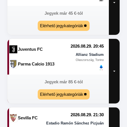
Jegyek már
45
€
-tól
Elérhető jegykategóriák
2026.08.29. 20:45
Juventus FC
Allianz Stadium
Olaszország, Torino
Parma Calcio 1913
Jegyek már
85
€
-tól
Elérhető jegykategóriák
2026.08.29. 21:30
Sevilla FC
Estadio Ramón Sánchez Pizjuán