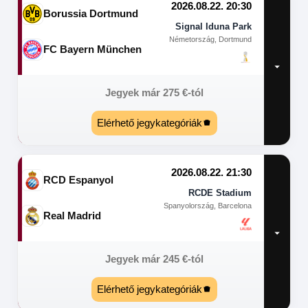
2026.08.22. 20:30
Borussia Dortmund
Signal Iduna Park
Németország, Dortmund
FC Bayern München
Jegyek már
275
€
-tól
Elérhető jegykategóriák
2026.08.22. 21:30
RCD Espanyol
RCDE Stadium
Spanyolország, Barcelona
Real Madrid
Jegyek már
245
€
-tól
Elérhető jegykategóriák