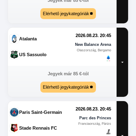
Jegyek már
85
€
-tól
Elérhető jegykategóriák
2026.08.23. 20:45
Atalanta
New Balance Arena
Olaszország, Bergamo
US Sassuolo
Jegyek már
85
€
-tól
Elérhető jegykategóriák
2026.08.23. 20:45
Paris Saint-Germain
Parc des Princes
Franciaország, Párizs
Stade Rennais FC