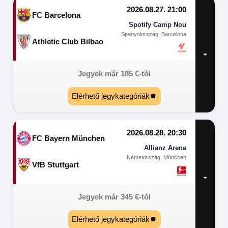
2026.08.27. 21:00
FC Barcelona
Spotify Camp Nou
Spanyolország, Barcelona
Athletic Club Bilbao
Jegyek már
185
€
-tól
Elérhető jegykategóriák
2026.08.28. 20:30
FC Bayern München
Allianz Arena
Németország, München
VfB Stuttgart
Jegyek már
345
€
-tól
Elérhető jegykategóriák