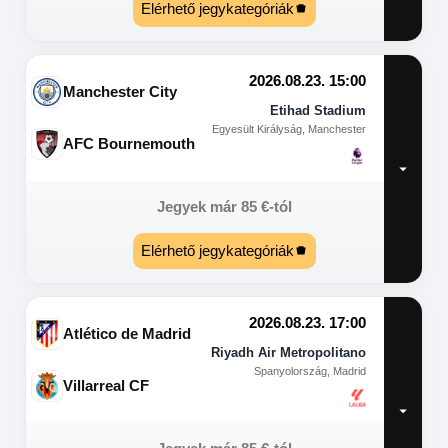
Elérhető jegykategóriák
2026.08.23. 15:00
Manchester City
Etihad Stadium
Egyesült Királyság, Manchester
AFC Bournemouth
Jegyek már
85
€
-tól
Elérhető jegykategóriák
2026.08.23. 17:00
Atlético de Madrid
Riyadh Air Metropolitano
Spanyolország, Madrid
Villarreal CF