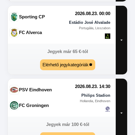
2026.08.23. 00:00
Sporting CP
Estádio José Alvalade
Portugália, Lisszabon
FC Alverca
Jegyek már
65
€
-tól
Elérhető jegykategóriák
2026.08.23. 14:30
PSV Eindhoven
Philips Stadion
Hollandia, Eindhoven
FC Groningen
Jegyek már
100
€
-tól