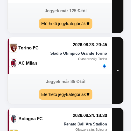
Jegyek már
125
€
-tól
Elérhető jegykategóriák
2026.08.23. 20:45
Torino FC
Stadio Olimpico Grande Torino
Olaszország, Torino
AC Milan
Jegyek már
85
€
-tól
Elérhető jegykategóriák
2026.08.24. 18:30
Bologna FC
Renato Dall’Ara Stadion
Olaszország, Bologna