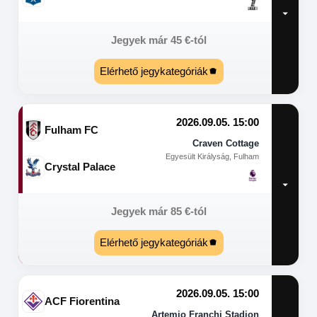
Jegyek már
45
€
-tól
Elérhető jegykategóriák
2026.09.05. 15:00
Fulham FC
Craven Cottage
Egyesült Királyság, Fulham
Crystal Palace
Jegyek már
85
€
-tól
Elérhető jegykategóriák
2026.09.05. 15:00
ACF Fiorentina
Artemio Franchi Stadion