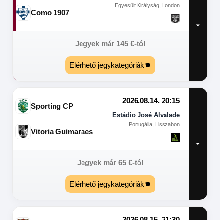
Egyesült Királyság, London
Como 1907
Jegyek már
145
€
-tól
Elérhető jegykategóriák
2026.08.14. 20:15
Sporting CP
Estádio José Alvalade
Portugália, Lisszabon
Vitoria Guimaraes
Jegyek már
65
€
-tól
Elérhető jegykategóriák
2026.08.15. 21:30