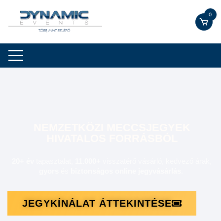
0
NEMZETKÖZI MECCSJEGYEK
HIVATALOS FORRÁSBÓL
20+ év
tapasztalat,
11.000+
visszatérő vásárló,
kedvező árak,
gyors
és
biztonságos online
jegyvásárlás
.
JEGYKÍNÁLAT ÁTTEKINTÉSE