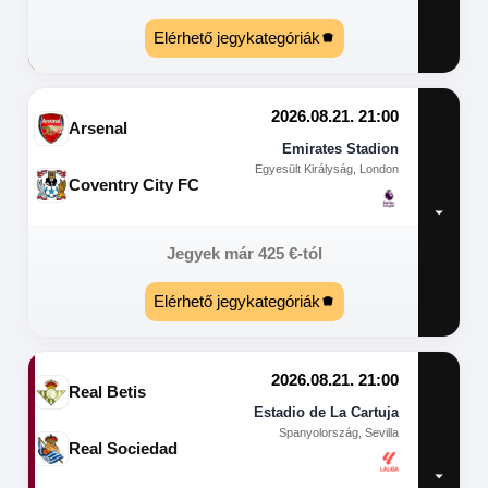
Elérhető jegykategóriák
2026.08.21. 21:00
Arsenal
Emirates Stadion
Egyesült Királyság, London
Coventry City FC
Jegyek már
425
€
-tól
Elérhető jegykategóriák
2026.08.21. 21:00
Real Betis
Estadio de La Cartuja
Spanyolország, Sevilla
Real Sociedad