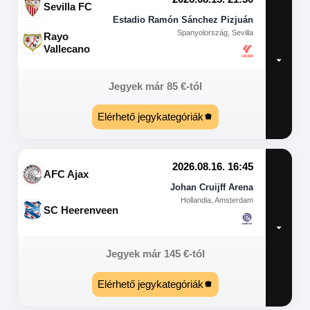
Sevilla FC
Estadio Ramón Sánchez Pizjuán
Spanyolország, Sevilla
Rayo
Vallecano
Jegyek már
85
€
-tól
Elérhető jegykategóriák
2026.08.16. 16:45
AFC Ajax
Johan Cruijff Arena
Hollandia, Amsterdam
SC Heerenveen
Jegyek már
145
€
-tól
Elérhető jegykategóriák