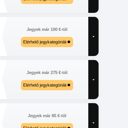
Jegyek már
100
€
-tól
Elérhető jegykategóriák
Jegyek már
275
€
-tól
Elérhető jegykategóriák
Jegyek már
85
€
-tól