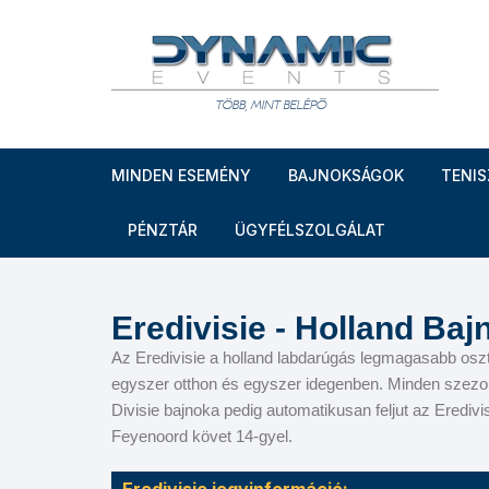
MINDEN ESEMÉNY
BAJNOKSÁGOK
TENIS
Bajnokok ligája
Rolan
PÉNZTÁR
ÜGYFÉLSZOLGÁLAT
Európa Liga
Wimb
Eredivisie - Holland Ba
Serie A
Rolex
Az Eredivisie a holland labdarúgás legmagasabb oszt
egyszer otthon és egyszer idegenben. Minden szezon
Coppa Italia
Intern
Divisie bajnoka pedig automatikusan feljut az Erediv
Feyenoord követ 14-gyel.
The FA Kupa
Nitto