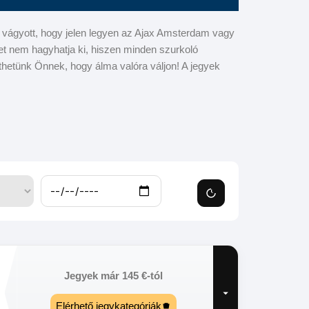
a vágyott, hogy jelen legyen az Ajax Amsterdam vagy
t nem hagyhatja ki, hiszen minden szurkoló
etünk Önnek, hogy álma valóra váljon! A jegyek
Jegyek már
145
€
-tól
Elérhető jegykategóriák