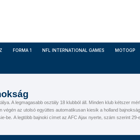
Z
FORMA 1
NFL INTERNATIONAL GAMES
MOTOGP
d Garros
ledon
jnokság
 Monte-Carlo Masters
AC Milan
álya. A legmagasabb osztály 18 klubból áll. Minden klub kétszer mér
 végén az utolsó együttes automatikusan kiesik a holland bajnokság
azionali BNL d’Italia
Inter
isie-be. A legtöbb bajnoki címet az AFC Ajax nyerte, szám szerint 29
 ATP Finals
Juventus FC