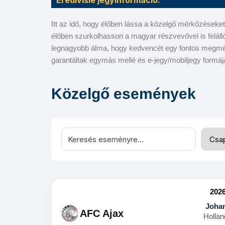
Eredivisie jegyinformáció:
Premier League
Austr
Itt az idő, hogy élőben lássa a közelgő mérkőzéseke
La Liga
US O
élőben szurkolhasson a magyar részvevővel is felál
legnagyobb álma, hogy kedvencét egy fontos megmér
Bundesliga
Rolex
garantáltak egymás mellé és e-jegy/mobiljegy formá
Ligue 1
Közelgő események
Eredivisie
Liga Portugal
Skót Bajnokság
2026
Johan
AFC Ajax
Hollan