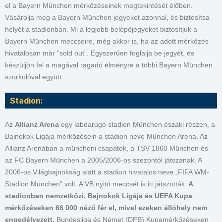
el a Bayern München mérkőzéseinek megtekintését élőben.
Vásárolja meg a Bayern München jegyeket azonnal, és biztosítsa
helyét a stadionban. Mi a legjobb belépőjegyeket biztosítjuk a
Bayern München meccseire, még akkor is, ha az adott mérkőzés
hivatalosan már “sold out”. Egyszerűen foglalja be jegyét, és
készüljön fel a magával ragadó élményre a többi Bayern München
szurkolóval együtt.
Stadion:
Az
Allianz Arena
egy labdarúgó stadion München északi részen, a
Bajnokok Ligája mérkőzésein a stadion neve München Arena. Az
Allianz Arenában a müncheni csapatok, a TSV 1860 München és
az FC Bayern München a 2005/2006-os szezontól játszanak. A
2006-os Világbajnokság alatt a stadion hivatalos neve „FIFA WM-
Stadion München” volt. A VB nyitó meccsét is itt játszották.
A
stadionban nemzetközi, Bajnokok Ligája és UEFA Kupa
mérkőzéseken 66 000 néző fér el, mivel ezeken állóhely nem
engedélyezett.
Bundesliga és Német (DFB) Kupamérkőzéseken