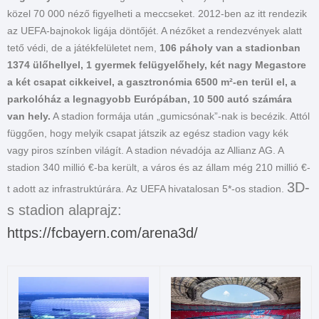
közel 70 000 néző figyelheti a meccseket. 2012-ben az itt rendezik
az UEFA-bajnokok ligája döntőjét. A nézőket a rendezvények alatt
tető védi, de a játékfelületet nem,
106 páholy van a stadionban
1374 ülőhellyel, 1 gyermek felügyelőhely, két nagy Megastore
a két csapat cikkeivel, a gasztronómia 6500 m²-en terül el, a
parkolóház a legnagyobb Európában, 10 500 autó számára
van hely.
A stadion formája után „gumicsónak”-nak is becézik. Attól
függően, hogy melyik csapat játszik az egész stadion vagy kék
vagy piros színben világít. A stadion névadója az Allianz AG. A
stadion 340 millió €-ba került, a város és az állam még 210 millió €-
3D-
t adott az infrastruktúrára. Az UEFA hivatalosan 5*-os stadion.
s stadion alaprajz:
https://fcbayern.com/arena3d/