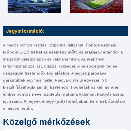
Jegyinformáció:
A meccs pontos kezdési időpontja változhat.
Pontos kezdési
időpont 1-1,5 héttel az esemény előtt
. Az árak/jegy értendők a
megadott kategóriában és valutanemben. Az árak nem
tartalmaznak szállást, utazási költséget. A belépőjegyek
teljes
összeggel fizetendők foglaláskor
. A jegyek
párosával
garantáltak
egymás mellé. A jegyáron felül
egyszeri 5 €
kiszállítási/foglalási díj fizetendő.
Foglaláshoz kell minden
ember pontos neve, születési dátuma valamint kártyás szem.
ig. száma. A jegyek e-jegy (pdf) formájában kerülnek átadásra
a meccs hetén.
Közelgő mérkőzések