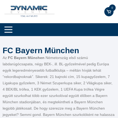
0
FC Bayern München
Az
FC Bayern München
Németország első számú
labdarúgócsapata, négy BEK-, ill. BL-győzelmével pedig Európa
egyik legeredményesebb futballklubja – méltán hívják tehát
“rekordbajnoknak”. Sikerek: 21 bajnoki cím, 15 kupagyőzelem, 7
Ligakupa győzelem, 3 Német Szuperkupa siker, 2 Világkupa siker,
4 BEK/BL trófea, 1 KEK győzelem, 1 UEFA Kupa trófea Végre
együtt szurkolhat több ezer szurkolóval együtt élőben a Bayern
München stadionjában, és megtekintheti a Bayern München
legjobb játékosait. De hogy szerezze meg a Bayern München
jegyeket? Semmi gond. Bayern München szurkolóként ne halassza