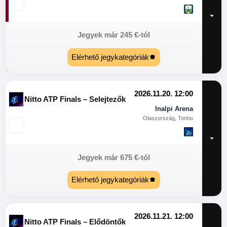
Jegyek már
245
€
-tól
Elérhető jegykategóriák
2026.11.20. 12:00
Nitto ATP Finals – Selejtezők
Inalpi Arena
Olaszország, Torino
Jegyek már
675
€
-tól
Elérhető jegykategóriák
2026.11.21. 12:00
Nitto ATP Finals – Elődöntők