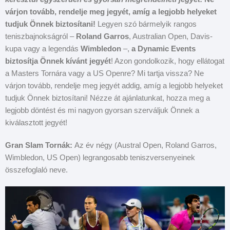
várjon tovább, rendelje meg jegyét, amíg a legjobb helyeket
tudjuk Önnek biztosítani!
Legyen szó bármelyik rangos
teniszbajnokságról –
Roland Garros
, Australian Open, Davis-
kupa vagy a legendás
Wimbledon
–,
a Dynamic Events
biztosítja Önnek kívánt jegyét
! Azon gondolkozik, hogy ellátogat
a Masters Tornára vagy a US Openre? Mi tartja vissza? Ne
várjon tovább, rendelje meg jegyét addig, amíg a legjobb helyeket
tudjuk Önnek biztosítani! Nézze át ajánlatunkat, hozza meg a
legjobb döntést és mi nagyon gyorsan szerváljuk Önnek a
kiválasztott jegyét!
Gran Slam Tornák:
Az év négy (Austral Open, Roland Garros,
Wimbledon, US Open) legrangosabb teniszversenyeinek
összefoglaló neve.