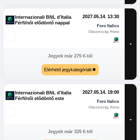
2027.05.14. 13:30
Internazionali BNL d’Italia
Férfi/női elődöntő nappal
Foro Italico
Olaszország, Róma
Jegyek már
275
€
-tól
Elérhető jegykategóriák
2027.05.14. 19:00
Internazionali BNL d’Italia
Férfi/női elődöntő este
Foro Italico
Olaszország, Róma
Jegyek már
325
€
-tól