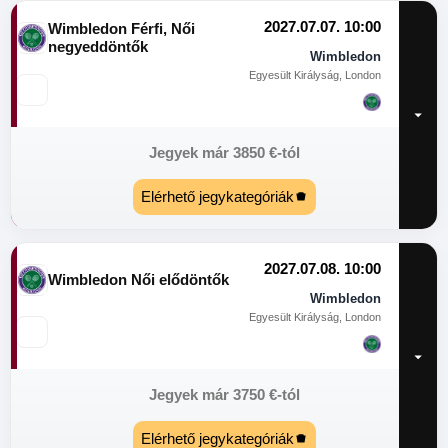
2027.07.07. 10:00
Wimbledon Férfi, Női
negyeddöntők
Wimbledon
Egyesült Királyság, London
Jegyek már
3850
€
-tól
Elérhető jegykategóriák
2027.07.08. 10:00
Wimbledon Női elődöntők
Wimbledon
Egyesült Királyság, London
Jegyek már
3750
€
-tól
Elérhető jegykategóriák