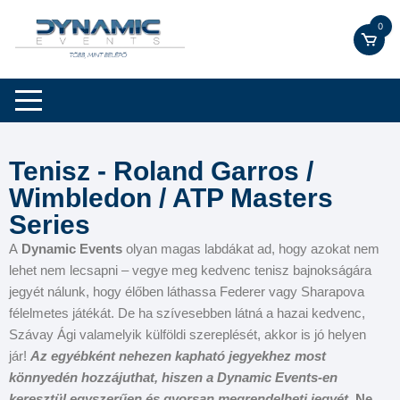
0
Tenisz - Roland Garros /
Wimbledon / ATP Masters
Series
A
Dynamic Events
olyan magas labdákat ad, hogy azokat nem
lehet nem lecsapni – vegye meg kedvenc tenisz bajnokságára
jegyét nálunk, hogy élőben láthassa Federer vagy Sharapova
félelmetes játékát. De ha szívesebben látná a hazai kedvenc,
Szávay Ági valamelyik külföldi szereplését, akkor is jó helyen
jár!
Az egyébként nehezen kapható jegyekhez most
könnyedén hozzájuthat, hiszen a Dynamic Events-en
keresztül egyszerűen és gyorsan megrendelheti jegyét.
Ne