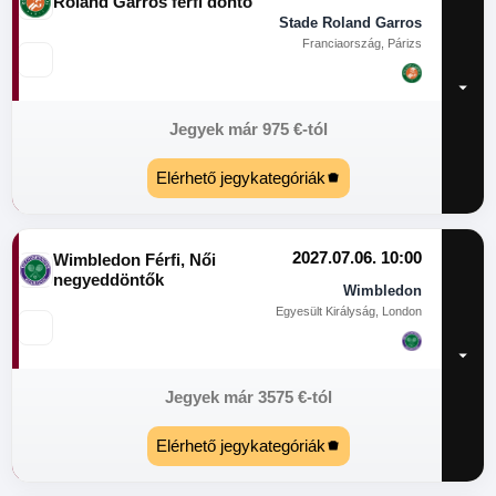
Roland Garros férfi döntő
Stade Roland Garros
Franciaország, Párizs
Jegyek már
975
€
-tól
Elérhető jegykategóriák
2027.07.06. 10:00
Wimbledon Férfi, Női
negyeddöntők
Wimbledon
Egyesült Királyság, London
Jegyek már
3575
€
-tól
Elérhető jegykategóriák