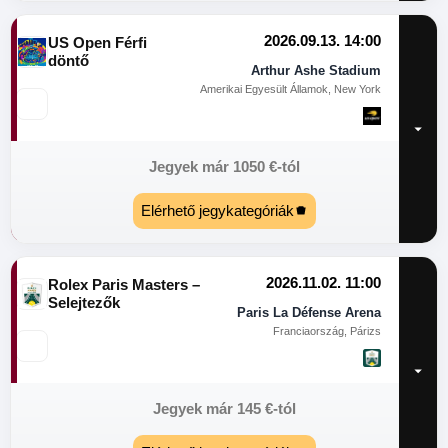
2026.09.13. 14:00
US Open Férfi
döntő
Arthur Ashe Stadium
Amerikai Egyesült Államok, New York
Jegyek már
1050
€
-tól
Elérhető jegykategóriák
2026.11.02. 11:00
Rolex Paris Masters –
Selejtezők
Paris La Défense Arena
Franciaország, Párizs
Jegyek már
145
€
-tól