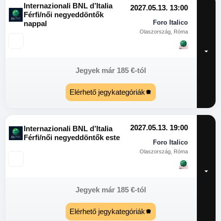
Internazionali BNL d’Italia
2027.05.13. 13:00
Férfi/női negyeddöntők
Foro Italico
nappal
Olaszország, Róma
Jegyek már
185
€
-tól
Elérhető jegykategóriák
2027.05.13. 19:00
Internazionali BNL d’Italia
Férfi/női negyeddöntők este
Foro Italico
Olaszország, Róma
Jegyek már
185
€
-tól
Elérhető jegykategóriák