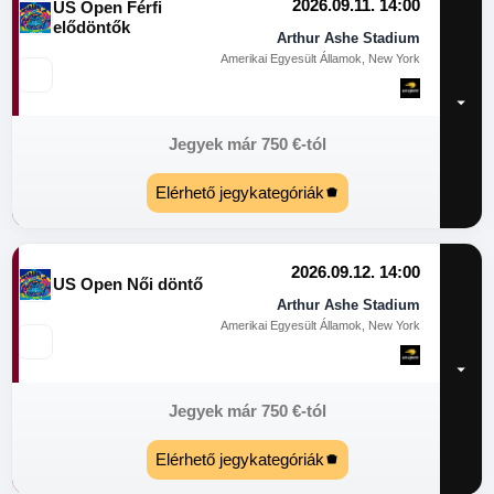
2026.09.11. 14:00
US Open Férfi
elődöntők
Arthur Ashe Stadium
Amerikai Egyesült Államok, New York
Jegyek már
750
€
-tól
Elérhető jegykategóriák
2026.09.12. 14:00
US Open Női döntő
Arthur Ashe Stadium
Amerikai Egyesült Államok, New York
Jegyek már
750
€
-tól
Elérhető jegykategóriák