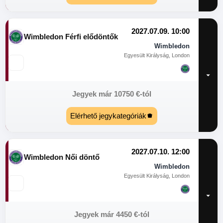
2027.07.09. 10:00
Wimbledon Férfi elődöntők
Wimbledon
Egyesült Királyság, London
Jegyek már
10750
€
-tól
Elérhető jegykategóriák
2027.07.10. 12:00
Wimbledon Női döntő
Wimbledon
Egyesült Királyság, London
Jegyek már
4450
€
-tól