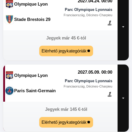
2027.04.24. 00:00
Olympique Lyon
Parc Olympique Lyonnais
Franciaország, Décines-Charpieu
Stade Brestois 29
Jegyek már
45
€
-tól
Elérhető jegykategóriák
2027.05.09. 00:00
Olympique Lyon
Parc Olympique Lyonnais
Franciaország, Décines-Charpieu
Paris Saint-Germain
Jegyek már
145
€
-tól
Elérhető jegykategóriák