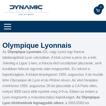
0
Olympique Lyonnais
Az
Olympique Lyonnais
(OL vagy Lyon) egy francia
labdarúgóklub Lyon városában. A klub színei a piros és a kék.
Jelenleg a Ligue 1-ben, a francia első osztályban játszanak, amit
korábban hétszer egymás után megnyertek. Ez rekord a
bajnokságban. A klubot ténylegesen 1950. augusztus 3-án hozták
létre
Olympique de Lyon et du Rhône
néven. Az első hivatalos
mérkőzést 1950. augusztus 26-án játszották a CA Paris ellen,
melyet 3000 néző előtt nyertek meg 3-0-ra. Ebben az évben a
Lyon megnyerte a másodosztályú bajnokságot.
Az Olympique
Lyon történetének legnagyobb sikere
: a 2001/2002-es