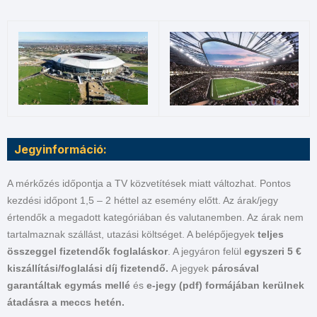
Jegyinformáció:
A mérkőzés időpontja a TV közvetítések miatt változhat. Pontos
kezdési időpont 1,5 – 2 héttel az esemény előtt. Az árak/jegy
értendők a megadott kategóriában és valutanemben. Az árak nem
tartalmaznak szállást, utazási költséget. A belépőjegyek
teljes
összeggel fizetendők foglaláskor
. A jegyáron felül
egyszeri 5 €
kiszállítási/foglalási díj fizetendő.
A jegyek
párosával
garantáltak egymás mellé
és
e-jegy (pdf) formájában kerülnek
átadásra a meccs hetén.