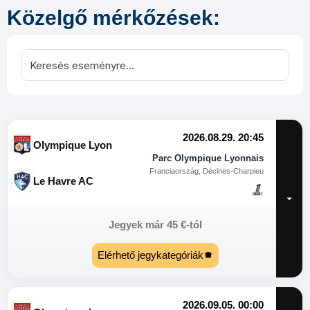
Közelgő mérkőzések:
2026.08.29. 20:45
Olympique Lyon
Parc Olympique Lyonnais
Franciaország, Décines-Charpieu
Le Havre AC
Jegyek már
45
€
-tól
Elérhető jegykategóriák
2026.09.05. 00:00