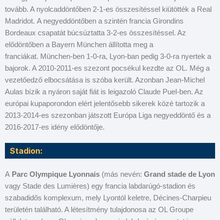
tovább. A nyolcaddöntőben 2-1-es összesítéssel kiütötték a Real
Madridot.
A negyeddöntőben a szintén francia Girondins
Bordeaux csapatát búcsúztatta 3-2-es összesítéssel. Az
elődöntőben a Bayern München állította meg a
franciákat. München-ben 1-0-ra, Lyon-ban pedig 3-0-ra nyertek a
bajorok. A 2010-2011-es szezont pocsékul kezdte az OL. Még a
vezetőedző elbocsátása is szóba került. Azonban Jean-Michel
Aulas bízik a nyáron saját fiát is leigazoló Claude Puel-ben. Az
európai kupaporondon elért jelentősebb sikerek közé tartozik a
2013-2014-es szezonban játszott Európa Liga negyeddöntő és a
2016-2017-es idény elődöntője.
Stadion:
A
Parc Olympique Lyonnais
(más nevén:
Grand stade de Lyon
vagy Stade des Lumières) egy francia labdarúgó-stadion és
szabadidős komplexum, mely Lyontól keletre, Décines-Charpieu
területén található. A létesítmény tulajdonosa az OL Groupe