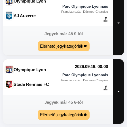
Olympique Lyon
Parc Olympique Lyonnais
Franciaország, Décines-Charpieu
AJ Auxerre
Jegyek már
45
€
-tól
Elérhető jegykategóriák
2026.09.19. 00:00
Olympique Lyon
Parc Olympique Lyonnais
Franciaország, Décines-Charpieu
Stade Rennais FC
Jegyek már
45
€
-tól
Elérhető jegykategóriák