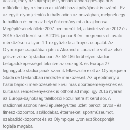
vállalat, mely az Olympique Lyonnais labdarúgócsapatot is
működteti, így a stadion az utóbbi hazai pályájának is számít. Ez
az egyik olyan jelentős futballstadion az országban, melynek egy
futballklub és nem az helyi önkormányzat a tulajdonosa.
Megépítésének ötlete 2007-ben merült fel, a kivitelezésre 2012 és
2015 között került sor. A 2016. január 9-én megrendezett avató
mérkőzésen a Lyon 4-1-re győzte le a Troyes csapatát. Az
Olympique csapatában játszó Alexandre Lacazette volt az első
gólszerző az új stadionban. Az 59 186 férőhelyes stadion
befogadóképességét tekintve az ország 3. és Európa 27.
legnagyobb stadionjának számít. Elkészülte előtt az Olympique a
Stade de Gerlandban rendezte mérkőzéseit. Az új építmény a
hazai bajnoki mérkőzéseken kívül más sporteseményeknek és
kulturális rendezvényeknek is otthont ad majd, így 2016 nyarán
az Európa-bajnokság találkozói közül hatra itt kerül sor. A
stadionnal azonos nevű épületegyüttes üzleti parkot, orvosi- és
fitneszközpontot, szállodákat, éttermeket, sportmúzeumot,
szabadidőközpontot és az Olympique Lyon edzőközpontját
foglalja magába.