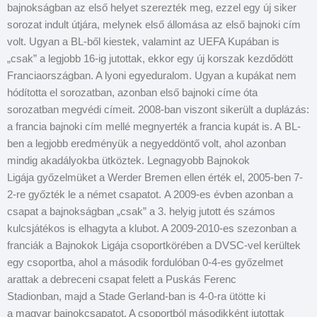
bajnokságban az első helyet szerezték meg, ezzel egy új siker
sorozat indult útjára, melynek első állomása az első bajnoki cím
volt. Ugyan a BL-ből kiestek, valamint az UEFA Kupában is
„csak” a legjobb 16-ig jutottak, ekkor egy új korszak kezdődött
Franciaországban. A lyoni egyeduralom. Ugyan a kupákat nem
hódította el sorozatban, azonban első bajnoki címe óta
sorozatban megvédi címeit. 2008-ban viszont sikerült a duplázás:
a francia bajnoki cím mellé megnyerték a francia kupát is. A BL-
ben a legjobb eredményük a negyeddöntő volt, ahol azonban
mindig akadályokba ütköztek. Legnagyobb Bajnokok
Ligája győzelmüket a Werder Bremen ellen érték el, 2005-ben 7-
2-re győzték le a német csapatot. A 2009-es évben azonban a
csapat a bajnokságban „csak” a 3. helyig jutott és számos
kulcsjátékos is elhagyta a klubot. A 2009-2010-es szezonban a
franciák a Bajnokok Ligája csoportkörében a DVSC-vel kerültek
egy csoportba, ahol a második fordulóban 0-4-es győzelmet
arattak a debreceni csapat felett a Puskás Ferenc
Stadionban, majd a Stade Gerland-ban is 4-0-ra ütötte ki
a magyar bajnokcsapatot. A csoportból másodikként jutottak