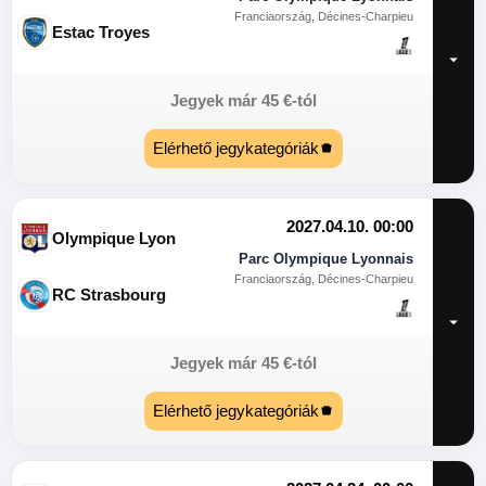
Franciaország, Décines-Charpieu
Estac Troyes
Jegyek már
45
€
-tól
Elérhető jegykategóriák
2027.04.10. 00:00
Olympique Lyon
Parc Olympique Lyonnais
Franciaország, Décines-Charpieu
RC Strasbourg
Jegyek már
45
€
-tól
Elérhető jegykategóriák