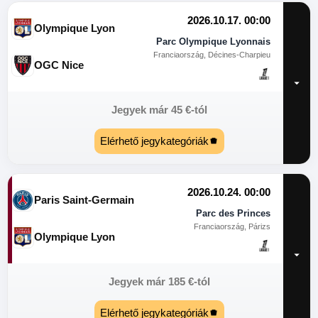
2026.10.17. 00:00
Olympique Lyon
Parc Olympique Lyonnais
Franciaország, Décines-Charpieu
OGC Nice
Jegyek már
45
€
-tól
Elérhető jegykategóriák
2026.10.24. 00:00
Paris Saint-Germain
Parc des Princes
Franciaország, Párizs
Olympique Lyon
Jegyek már
185
€
-tól
Elérhető jegykategóriák