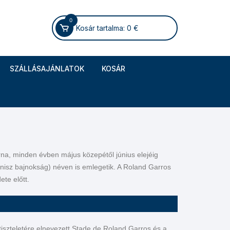
0
Kosár tartalma:
0
€
SZÁLLÁSAJÁNLATOK
KOSÁR
rna, minden évben május közepétől június elejéig
nisz bajnokság) néven is emlegetik. A Roland Garros
te előtt.
iszteletére elnevezett Stade de Roland Garros és a