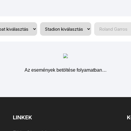
West Ham United
Az események betöltése folyamatban…
LINKEK
K