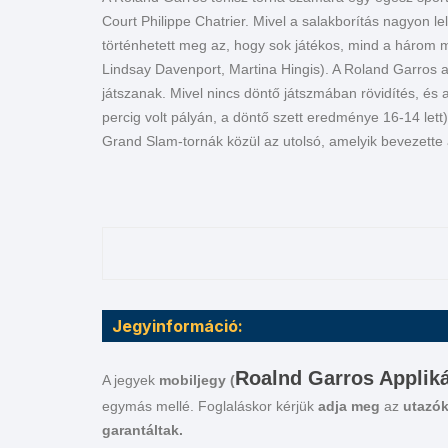
Court Philippe Chatrier. Mivel a salakborítás nagyon le
La Liga
US O
történhetett meg az, hogy sok játékos, mind a három 
Lindsay Davenport, Martina Hingis). A Roland Garros az
Bundesliga
Rolex
játszanak. Mivel nincs döntő játszmában rövidítés, és
percig volt pályán, a döntő szett eredménye 16-14 let
Ligue 1
Grand Slam-tornák közül az utolsó, amelyik bevezette 
Eredivisie
Liga Portugal
Skót Bajnokság
Jegyinformáció:
Roalnd Garros Applik
A jegyek
mobiljegy (
egymás mellé. Foglaláskor kérjük
adja meg
az
utazók
garantáltak.