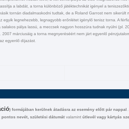
lassítja a labdát, a torna különböző játéktechnikát igényel a teniszezők
pen
SS Lazio
Tottenham Hotspur
FC Barcelona
másik tornán diadalmaskodni tudtak, de a Roland Garrost nem sikerült
 egyik legnehezebb, legnagyobb erőnlétet igénylő tenisz torna. A férfiak
 Paris Masters
SSC Napoli
Crystal Palace
Real Madrid
FC Bayern München
 a salakos pálya lassú, a meccsek nagyon hosszúra tudnak nyúlni (pl.
t). 2007 márciusáig a torna megnyeréséért nem járt egyenlő pénzjutalom
Atalanta
Arsenal
Atlético Madrid
Borussia Dortmund
Paris Saint-Germain
az egyenlő díjazást.
Udinese
Fulham
Athletic Club Bilbao
Német Szuper Kupa
Olympique Lyon
Ajax Amsterdam
Como 1907
Manchester City
RCD Espanyol
Olympique Marseille
PSV Eindhoven
FC Porto
Bologna FC
Manchester United
Sevilla FC
Feyenoord
SL Benfica
Celtic FC
Rangers FC
Torino FC
Chelsea FC
Real Betis
Sporting CP
ACF Fiorentina
Everton FC
Valencia CF
áció
) formájában kerülnek átadásra az esemény előtt pár nappal
.
Aston Villa
 pontos nevét, születési dátumát
valamint
útlevél vagy kártyás sze