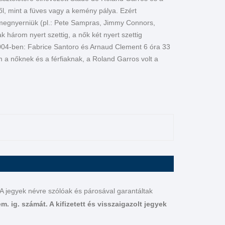
től, mint a füves vagy a kemény pálya. Ezért
 megnyerniük (pl.: Pete Sampras, Jimmy Connors,
 három nyert szettig, a nők két nyert szettig
 2004-ben: Fabrice Santoro és Arnaud Clement 6 óra 33
 a nőknek és a férfiaknak, a Roland Garros volt a
 A jegyek névre szólóak és párosával garantáltak
m. ig. számát. A kifizetett és visszaigazolt jegyek