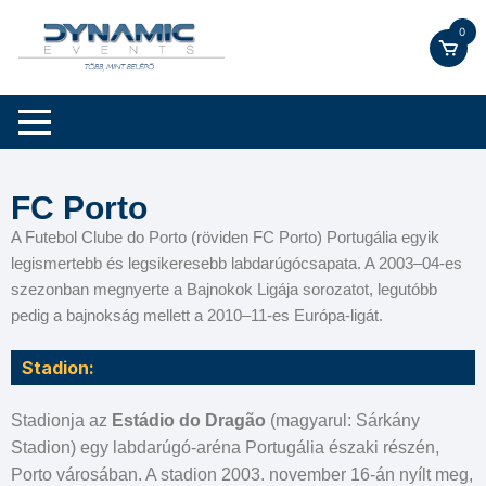
0
FC Porto
A Futebol Clube do Porto (röviden FC Porto) Portugália egyik
legismertebb és legsikeresebb labdarúgócsapata. A 2003–04-es
szezonban megnyerte a Bajnokok Ligája sorozatot, legutóbb
pedig a bajnokság mellett a 2010–11-es Európa-ligát.
Stadion:
Stadionja az
Estádio do Dragão
(magyarul: Sárkány
Stadion) egy labdarúgó-aréna Portugália északi részén,
Porto városában. A stadion 2003. november 16-án nyílt meg,