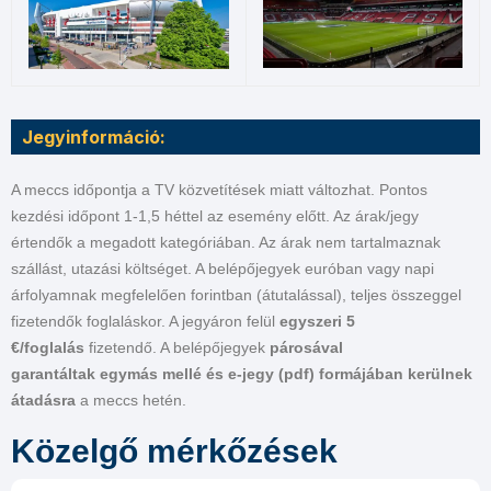
Jegyinformáció:
A meccs időpontja a TV közvetítések miatt változhat. Pontos
kezdési időpont 1-1,5 héttel az esemény előtt. Az árak/jegy
értendők a megadott kategóriában. Az árak nem tartalmaznak
szállást, utazási költséget. A belépőjegyek euróban vagy napi
árfolyamnak megfelelően forintban (átutalással), teljes összeggel
fizetendők foglaláskor. A jegyáron felül
egyszeri 5
€/foglalás
fizetendő. A belépőjegyek
párosával
garantáltak
egymás mellé és
e-jegy (pdf) formájában kerülnek
átadásra
a meccs hetén.
Közelgő mérkőzések