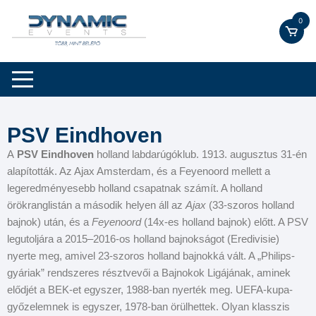
0
PSV Eindhoven
A
PSV Eindhoven
holland labdarúgóklub. 1913. augusztus 31-én
alapították. Az Ajax Amsterdam, és a Feyenoord mellett a
legeredményesebb holland csapatnak számít. A holland
örökranglistán a második helyen áll az
Ajax
(33-szoros holland
bajnok) után, és a
Feyenoord
(14x-es holland bajnok) előtt. A PSV
legutoljára a 2015–2016-os holland bajnokságot (Eredivisie)
nyerte meg, amivel 23-szoros holland bajnokká vált. A „Philips-
gyáriak” rendszeres résztvevői a Bajnokok Ligájának, aminek
elődjét a BEK-et egyszer, 1988-ban nyerték meg. UEFA-kupa-
győzelemnek is egyszer, 1978-ban örülhettek. Olyan klasszis