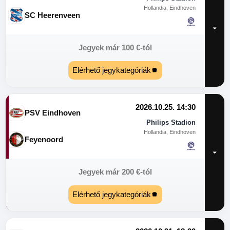
Hollandia, Eindhoven
SC Heerenveen
Jegyek már
100
€
-tól
Elérhető jegykategóriák
2026.10.25. 14:30
PSV Eindhoven
Philips Stadion
Hollandia, Eindhoven
Feyenoord
Jegyek már
200
€
-tól
Elérhető jegykategóriák