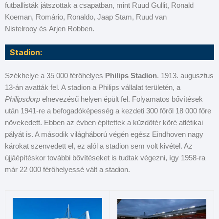
futballisták játszottak a csapatban, mint Ruud Gullit, Ronald
Koeman, Romário, Ronaldo, Jaap Stam, Ruud van
Nistelrooy és Arjen Robben.
Stadion:
Székhelye a 35 000 férőhelyes
Philips Stadion
. 1913. augusztus
13-án avatták fel. A stadion a Philips vállalat területén, a
Philipsdorp
elnevezésű helyen épült fel. Folyamatos bővítések
után 1941-re a befogadóképesség a kezdeti 300 főről 18 000 főre
növekedett. Ebben az évben építettek a küzdőtér köré atlétikai
pályát is. A második világháború végén egész Eindhoven nagy
károkat szenvedett el, ez alól a stadion sem volt kivétel. Az
újjáépítéskor további bővítéseket is tudtak végezni, így 1958-ra
már 22 000 férőhelyessé vált a stadion.