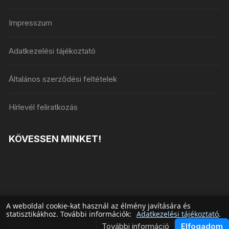
Impresszum
Adatkezelési tájékoztató
Általános szerződési feltételek
Hírlevél feliratkozás
KÖVESSEN MINKET!
A weboldal cookie-kat használ az élmény javítására és
statisztikákhoz. További információk:
Adatkezelési tájékoztató
.
Dynamic Events Sport- és Koncertjegy Specialista © 2026
További információ
Elfogadom