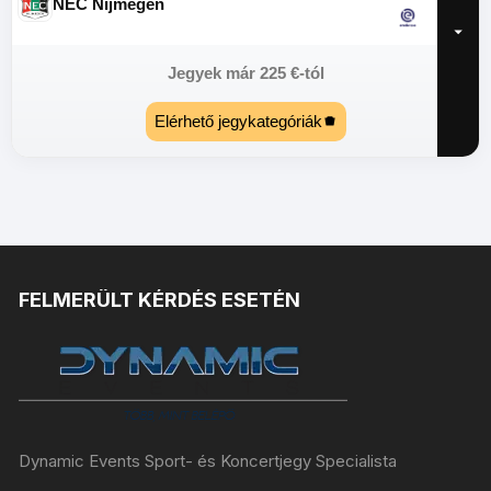
NEC Nijmegen
Jegyek már
225
€
-tól
Elérhető jegykategóriák
FELMERÜLT KÉRDÉS ESETÉN
Dynamic Events Sport- és Koncertjegy Specialista