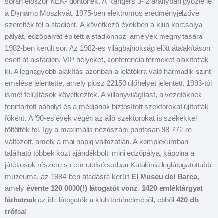
során először KEK- döntőnek. A Rangers 3- 2 arányban győzte le
a Dynamo Moszkvát. 1975-ben elektromos eredményjelzővel
szerelték fel a stadiont. A következő években a klub korcsolya
pályát, edzőpályát épített a stadionhoz, amelyek megnyitására
1982-ben került sor. Az 1982-es világbajnokság előtt átalakításon
esett át a stadion, VIP helyeket, konferencia termeket alakítottak
ki. A legnagyobb alakítás azonban a lelátókra való harmadik szint
emelése jelentette, amely plusz 22150 ülőhelyet jelentett. 1993-tól
ismét felújítások következtek. A villanyvilágítást, a vezetőknek
fenntartott páholyt és a médiának biztosított szektorokat újították
főként. A ’90-es évek végén az álló szektorokat is székekkel
töltötték fel, így a maximális nézőszám pontosan 98 772-re
változott, amely a mai napig változatlan. A komplexumban
található többek közt ajándékbolt, mini edzőpálya, kápolna a
játékosok részére s nem utolsó sorban Katalónia leglátogatottabb
múzeuma, az 1984-ben átadásra került
El Museu del Barca
,
amely
évente 120 0000(!) látogatót vonz
.
1420 emléktárgyat
láthatnak
az ide látogatók a klub történelméből, ebből
420 db
trófea
!