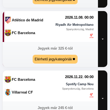
2026.11.08. 00:00
Atlético de Madrid
Riyadh Air Metropolitano
Spanyolország, Madrid
FC Barcelona
Jegyek már
325
€
-tól
Elérhető jegykategóriák
2026.11.22. 00:00
FC Barcelona
Spotify Camp Nou
Spanyolország, Barcelona
Villarreal CF
Jegyek már
245
€
-tól