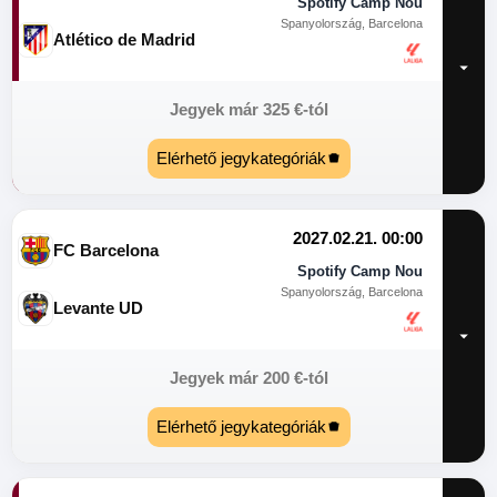
Spotify Camp Nou
Spanyolország, Barcelona
Atlético de Madrid
Jegyek már
325
€
-tól
Elérhető jegykategóriák
2027.02.21. 00:00
FC Barcelona
Spotify Camp Nou
Spanyolország, Barcelona
Levante UD
Jegyek már
200
€
-tól
Elérhető jegykategóriák