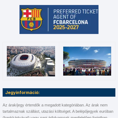
Jegyinformáció:
Az árak/jegy értendők a megadott kategóriában. Az árak nem
tartalmaznak szállást, utazási költséget. A belépőjegyek euróban
(bankkártyával) vagy napi árfolyamnak megfelelően forintban