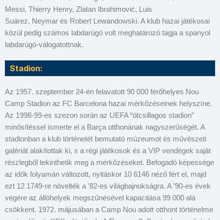
Messi, Thierry Henry, Zlatan Ibrahimović, Luis
Suárez, Neymar és Robert Lewandowski. A klub hazai játékosai
közül pedig számos labdarúgó volt meghatározó tagja a spanyol
labdarúgó-válogatottnak.
Stadion:
Az 1957. szeptember 24-én felavatott 90 000 férőhelyes Nou
Camp Stadion az FC Barcelona hazai mérkőzéseinek helyszíne.
Az 1998-99-es szezon során az UEFA “ötcsillagos stadion”
minősítéssel ismerte el a Barça otthonának nagyszerűségét. A
stadionban a klub történetét bemutató múzeumot és művészeti
galériát alakítottak ki, s a régi játékosok és a VIP vendégek saját
részlegből tekinthetik meg a mérkőzéseket. Befogadó képessége
az idők folyamán változott, nyitáskor 10 6146 néző fért el, majd
ezt 12 1749-re növelték a ’82-es világbajnokságra. A ’90-es évek
végére az állóhelyek megszűnésével kapacitása 99 000 alá
csökkent. 1972. májusában a Camp Nou adott otthont történelme