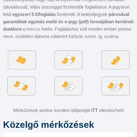
(átutalással), teljes összeggel fizetendők foglaláskor. A jegyáron
felül
egyszeri 5 €/foglalás
fizetendő. A belépőjegyek
párosával
garantáltak
egymás mellé és
e-jegy (pdf) formájában kerülnek
átadásra
a meccs hetén. Foglaláshoz kell minden ember pontos
neve, születési dátuma valamint kártyás szem. ig. száma.
Mérkőzések pontos kezdési időpontját
ITT
ellenőrizheti!
Közelgő mérkőzések