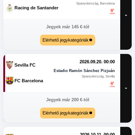
Spanyolország, Barcelona
Racing de Santander
Jegyek már
145
€
-tól
Elérhető jegykategóriák
2026.09.20. 00:00
Sevilla FC
Estadio Ramón Sánchez Pizjuán
Spanyolország, Sevilla
FC Barcelona
Jegyek már
200
€
-tól
Elérhető jegykategóriák
2026.10.11. 00:00