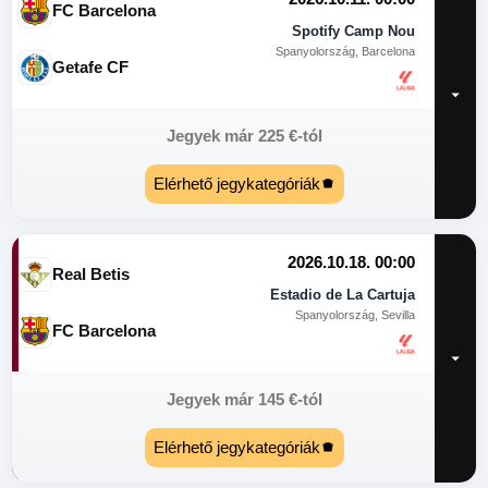
FC Barcelona
Spotify Camp Nou
Spanyolország, Barcelona
Getafe CF
Jegyek már
225
€
-tól
Elérhető jegykategóriák
2026.10.18. 00:00
Real Betis
Estadio de La Cartuja
Spanyolország, Sevilla
FC Barcelona
Jegyek már
145
€
-tól
Elérhető jegykategóriák