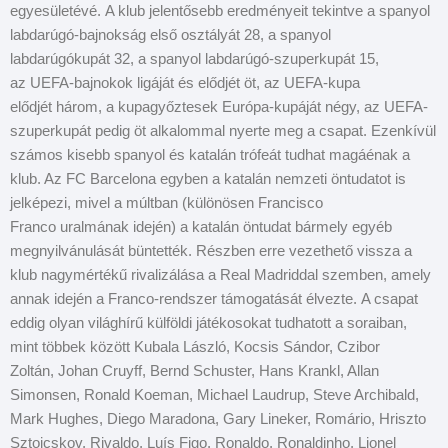
egyesületévé. A klub jelentősebb eredményeit tekintve a spanyol
labdarúgó-bajnokság első osztályát 28, a spanyol
labdarúgókupát 32, a spanyol labdarúgó-szuperkupát 15,
az UEFA-bajnokok ligáját és elődjét öt, az UEFA-kupa
elődjét három, a kupagyőztesek Európa-kupáját négy, az UEFA-
szuperkupát pedig öt alkalommal nyerte meg a csapat. Ezenkívül
számos kisebb spanyol és katalán trófeát tudhat magáénak a
klub. Az FC Barcelona egyben a katalán nemzeti öntudatot is
jelképezi, mivel a múltban (különösen Francisco
Franco uralmának idején) a katalán öntudat bármely egyéb
megnyilvánulását büntették. Részben erre vezethető vissza a
klub nagymértékű rivalizálása a Real Madriddal szemben, amely
annak idején a Franco-rendszer támogatását élvezte. A csapat
eddig olyan világhírű külföldi játékosokat tudhatott a soraiban,
mint többek között Kubala László, Kocsis Sándor, Czibor
Zoltán, Johan Cruyff, Bernd Schuster, Hans Krankl, Allan
Simonsen, Ronald Koeman, Michael Laudrup, Steve Archibald,
Mark Hughes, Diego Maradona, Gary Lineker, Romário, Hriszto
Sztoicskov, Rivaldo, Luís Figo, Ronaldo, Ronaldinho, Lionel