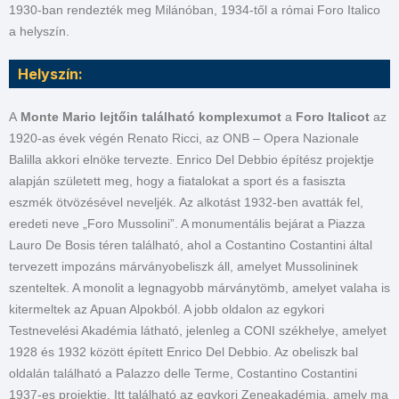
1930-ban rendezték meg Milánóban, 1934-től a római Foro Italico
a helyszín.
Helyszín:
A
Monte Mario lejtőin található komplexumot
a
Foro Italicot
az
1920-as évek végén Renato Ricci, az ONB – Opera Nazionale
Balilla akkori elnöke tervezte. Enrico Del Debbio építész projektje
alapján született meg, hogy a fiatalokat a sport és a fasiszta
eszmék ötvözésével neveljék. Az alkotást 1932-ben avatták fel,
eredeti neve „Foro Mussolini”. A monumentális bejárat a Piazza
Lauro De Bosis téren található, ahol a Costantino Costantini által
tervezett impozáns márványobeliszk áll, amelyet Mussolininek
szenteltek. A monolit a legnagyobb márványtömb, amelyet valaha is
kitermeltek az Apuan Alpokból. A jobb oldalon az egykori
Testnevelési Akadémia látható, jelenleg a CONI székhelye, amelyet
1928 és 1932 között épített Enrico Del Debbio. Az obeliszk bal
oldalán található a Palazzo delle Terme, Costantino Costantini
1937-es projektje. Itt található az egykori Zeneakadémia, amely ma