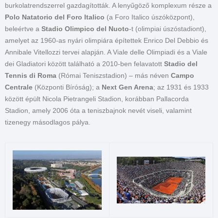
burkolatrendszerrel gazdagították. A lenyűgöző komplexum része a
Polo Natatorio del Foro Italico
(a Foro Italico úszóközpont),
beleértve a
Stadio Olimpico del Nuoto
-t (olimpiai úszóstadiont),
amelyet az 1960-as nyári olimpiára építettek Enrico Del Debbio és
Annibale Vitellozzi tervei alapján. A Viale delle Olimpiadi és a Viale
dei Gladiatori között található a 2010-ben felavatott
Stadio del
Tennis di Roma
(Római Teniszstadion) – más néven
Campo
Centrale
(Központi Bíróság); a
Next Gen Arena
; az 1931 és 1933
között épült Nicola Pietrangeli Stadion, korábban Pallacorda
Stadion, amely 2006 óta a teniszbajnok nevét viseli, valamint
tizenegy másodlagos pálya.