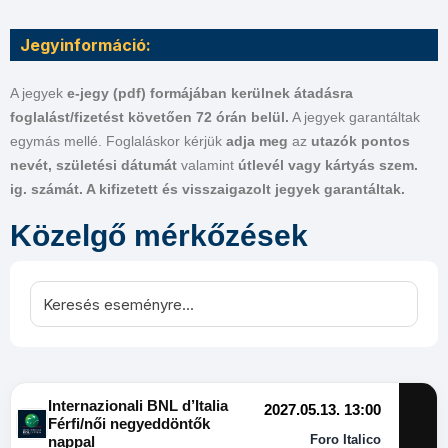
Jegyinformáció:
A jegyek
e-jegy (pdf) formájában kerülnek átadásra
foglalást/fizetést követően 72 órán belül.
A jegyek garantáltak
egymás mellé. Foglaláskor kérjük
adja meg
az
utazók pontos
nevét, születési dátumát
valamint
útlevél vagy kártyás szem.
ig. számát. A kifizetett és visszaigazolt jegyek garantáltak.
Közelgő mérkőzések
Internazionali BNL d’Italia
2027.05.13. 13:00
Férfi/női negyeddöntők
Foro Italico
nappal