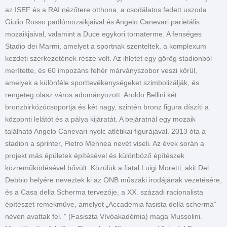
az ISEF és a RAI nézőtere otthona, a csodálatos fedett uszoda
Giulio Rosso padlómozaikjaival és Angelo Canevari parietális
mozaikjaival, valamint a Duce egykori tornaterme. A fenséges
Stadio dei Marmi, amelyet a sportnak szenteltek, a komplexum
kezdeti szerkezetének része volt. Az ihletet egy görög stadionból
merítette, és 60 impozáns fehér márványszobor veszi körül,
amelyek a különféle sporttevékenységeket szimbolizálják, és
rengeteg olasz város adományozott. Aroldo Bellini két
bronzbirkózócsoportja és két nagy, szintén bronz figura díszíti a
központi lelátót és a pálya kijáratát. A bejáratnál egy mozaik
található Angelo Canevari nyolc atlétikai figurájával. 2013 óta a
stadion a sprinter, Pietro Mennea nevét viseli. Az évek során a
projekt más épületek építésével és különböző építészek
közreműködésével bővült. Közülük a fiatal Luigi Moretti, akit Del
Debbio helyére neveztek ki az ONB műszaki irodájának vezetésére,
és a Casa della Scherma tervezője, a XX. századi racionalista
építészet remekműve, amelyet „Accademia fasista della scherma”
néven avattak fel. ” (Fasiszta Vívóakadémia) maga Mussolini.