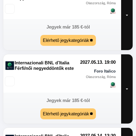
Olaszország, Róma
Jegyek már
185
€
-tól
Elérhető jegykategóriák
2027.05.13. 19:00
Internazionali BNL d’Italia
Férfi/női negyeddöntők este
Foro Italico
Olaszország, Róma
Jegyek már
185
€
-tól
Elérhető jegykategóriák
2027.05.14. 13:30