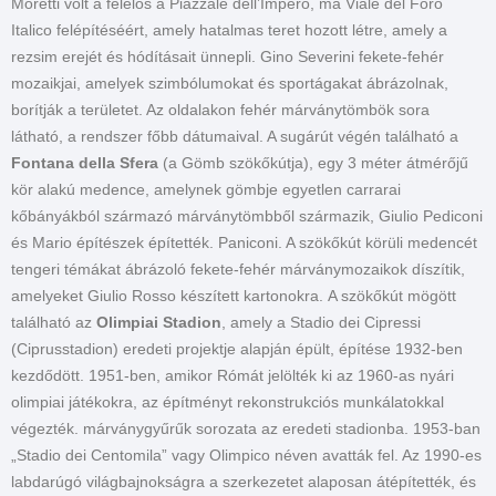
Moretti volt a felelős a Piazzale dell’Impero, ma Viale del Foro
Italico felépítéséért, amely hatalmas teret hozott létre, amely a
rezsim erejét és hódításait ünnepli. Gino Severini fekete-fehér
mozaikjai, amelyek szimbólumokat és sportágakat ábrázolnak,
borítják a területet. Az oldalakon fehér márványtömbök sora
látható, a rendszer főbb dátumaival. A sugárút végén található a
Fontana della Sfera
(a Gömb szökőkútja), egy 3 méter átmérőjű
kör alakú medence, amelynek gömbje egyetlen carrarai
kőbányákból származó márványtömbből származik, Giulio Pediconi
és Mario építészek építették. Paniconi. A szökőkút körüli medencét
tengeri témákat ábrázoló fekete-fehér márványmozaikok díszítik,
amelyeket Giulio Rosso készített kartonokra. A szökőkút mögött
található az
Olimpiai Stadion
, amely a Stadio dei Cipressi
(Ciprusstadion) eredeti projektje alapján épült, építése 1932-ben
kezdődött. 1951-ben, amikor Rómát jelölték ki az 1960-as nyári
olimpiai játékokra, az építményt rekonstrukciós munkálatokkal
végezték. márványgyűrűk sorozata az eredeti stadionba. 1953-ban
„Stadio dei Centomila” vagy Olimpico néven avatták fel. Az 1990-es
labdarúgó világbajnokságra a szerkezetet alaposan átépítették, és