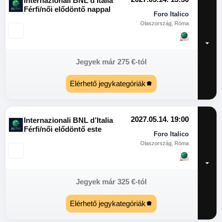
Internazionali BNL d’Italia
Férfi/női elődöntő nappal
Foro Italico
Olaszország, Róma
Jegyek már
275
€
-tól
Elérhető jegykategóriák
2027.05.14. 19:00
Internazionali BNL d’Italia
Férfi/női elődöntő este
Foro Italico
Olaszország, Róma
Jegyek már
325
€
-tól
Elérhető jegykategóriák