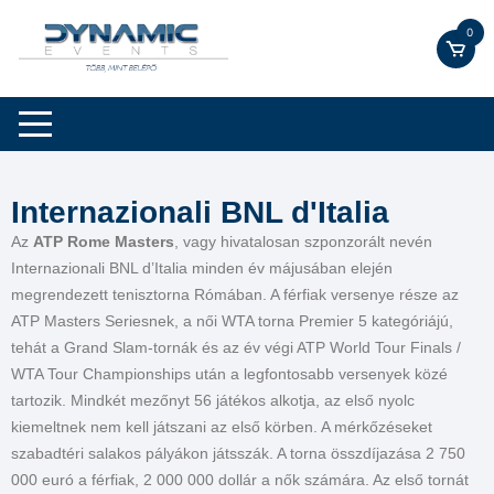
0
Internazionali BNL d'Italia
Az
ATP Rome Masters
, vagy hivatalosan szponzorált nevén
Internazionali BNL d’Italia minden év májusában elején
megrendezett tenisztorna Rómában. A férfiak versenye része az
ATP Masters Seriesnek, a női WTA torna Premier 5 kategóriájú,
tehát a Grand Slam-tornák és az év végi ATP World Tour Finals /
WTA Tour Championships után a legfontosabb versenyek közé
tartozik. Mindkét mezőnyt 56 játékos alkotja, az első nyolc
kiemeltnek nem kell játszani az első körben. A mérkőzéseket
szabadtéri salakos pályákon játsszák. A torna összdíjazása 2 750
000 euró a férfiak, 2 000 000 dollár a nők számára. Az első tornát