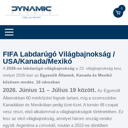
0
FIFA Labdarúgó Világbajnokság /
USA/Kanada/Mexikó
A
2026-os labdarúgó-világbajnokság
a 23. világbajnokság lesz,
melyet 2026-ban az
Egyesült Államok, Kanada és Mexikó
közösen rendez
,
16 városban
2026. Június 11 – Július 19 között.
Az Egyesült
Államokban 60 mérkőzést fognak tartani, míg a szomszédos
Kanadában és Mexikóban pedig tízet-tízet. A tornán 48 csapat
vesz részt, első alkalommal a világbajnokságok történetében. Ez
lesz az első világbajnokság, amelyet három ország rendez
együtt.
Argentína a címvédő, miután a 2022-es döntőben