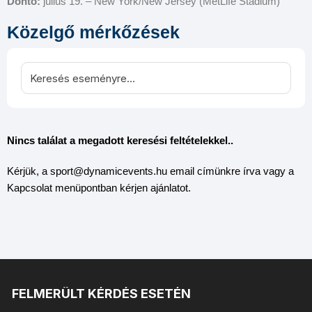
Döntő:
július 19. – New York/New Jersey (MetLife Stadium)
Közelgő mérkőzések
Nincs találat a megadott keresési feltételekkel..
Kérjük, a sport@dynamicevents.hu email címünkre írva vagy a
Kapcsolat menüpontban kérjen ajánlatot.
FELMERÜLT KÉRDÉS ESETÉN