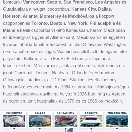
bontottak:
Vancouver, Seattle, San Francisco, Los Angeles és
Guadalajara
a nyugati csoportban,
Kansas City, Dallas,
Houston, Atlanta, Monterrey és Mexikóváros
a központi
csoportban és
Toronto, Boston, New York, Philadelphia és
Miami
a keleti csoportban (kettő Kanadában, három Mexikóban
és tizenegy az Egyesült Államokban). Mexikóváros az egyetlen
főváros, ahol tartanak mérkőzést, miután Ottawa és Washington
nem kapott rendezési jogot. Washington jelölt volt, de egyesítette
pályázatát Baltimore-ral a FedEx Field rossz állapotának
következtében. Más városok, akik végül nem kaptak rendezési
jogot: Cincinnati, Denver, Nashville, Orlando és Edmonton.
Ottawa jelölt stadionja, a TD Place Stadion kiesett alacsony
befogadóképessége miatt. Az 1994-es amerikai világbajnokságon
használt stadionok egyike se helyszín 2026-ban, míg az Azteca
az egyetlen, amit használtak az 1970-es és 1986-os mexikóin.