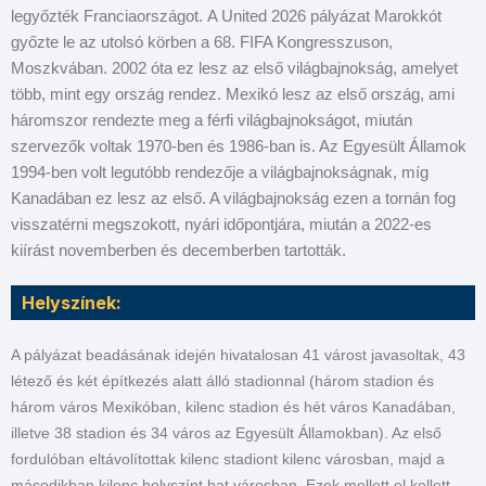
legyőzték Franciaországot. A United 2026 pályázat Marokkót
győzte le az utolsó körben a 68. FIFA Kongresszuson,
Moszkvában. 2002 óta ez lesz az első világbajnokság, amelyet
több, mint egy ország rendez. Mexikó lesz az első ország, ami
háromszor rendezte meg a férfi világbajnokságot, miután
szervezők voltak 1970-ben és 1986-ban is. Az Egyesült Államok
1994-ben volt legutóbb rendezője a világbajnokságnak, míg
Kanadában ez lesz az első. A világbajnokság ezen a tornán fog
visszatérni megszokott, nyári időpontjára, miután a 2022-es
kiírást novemberben és decemberben tartották.
Helyszínek:
A pályázat beadásának idején hivatalosan 41 várost javasoltak, 43
létező és két építkezés alatt álló stadionnal (három stadion és
három város Mexikóban, kilenc stadion és hét város Kanadában,
illetve 38 stadion és 34 város az Egyesült Államokban). Az első
fordulóban eltávolítottak kilenc stadiont kilenc városban, majd a
másodikban kilenc helyszínt hat városban. Ezek mellett el kellett