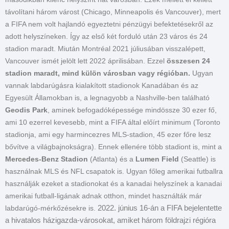
távolítani három várost (Chicago, Minneapolis és Vancouver), mert
a FIFA nem volt hajlandó egyeztetni pénzügyi befektetésekről az
adott helyszíneken.
Így az első két forduló után 23 város és 24
stadion maradt. Miután Montréal 2021 júliusában visszalépett,
Vancouver ismét jelölt lett 2022 áprilisában. Ezzel
összesen 24
stadion maradt, mind külön városban vagy régióban.
Ugyan
vannak labdarúgásra kialakított stadionok Kanadában és az
Egyesült Államokban is, a legnagyobb a Nashville-ben található
Geodis Park
, aminek befogadóképessége mindössze 30 ezer fő,
ami 10 ezerrel kevesebb, mint a FIFA által előírt minimum (Toronto
stadionja, ami egy harmincezres MLS-stadion, 45 ezer főre lesz
bővítve a világbajnokságra). Ennek ellenére több stadiont is, mint a
Mercedes-Benz Stadion
(Atlanta) és a
Lumen Field
(Seattle) is
használnak MLS és NFL csapatok is. Ugyan főleg amerikai futballra
használják ezeket a stadionokat és a kanadai helyszínek a kanadai
amerikai futball-ligának adnak otthon, mindet használták már
2022. június 16-án a FIFA bejelentette
labdarúgó-mérkőzésekre is.
a hivatalos házigazda-városokat, amiket három földrajzi régióra