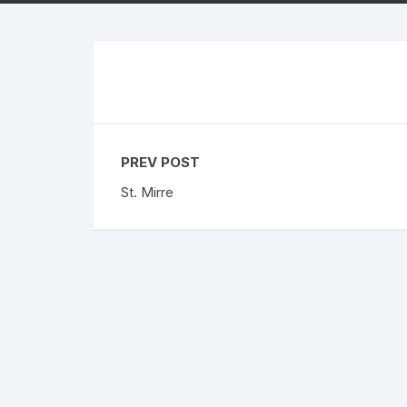
La Liga
US O
Bundesliga
Rolex
Ligue 1
Eredivisie
PREV POST
St. Mirre
Liga Portugal
Skót Bajnokság