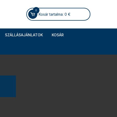
0
Kosár tartalma:
0
€
SZÁLLÁSAJÁNLATOK
KOSÁR