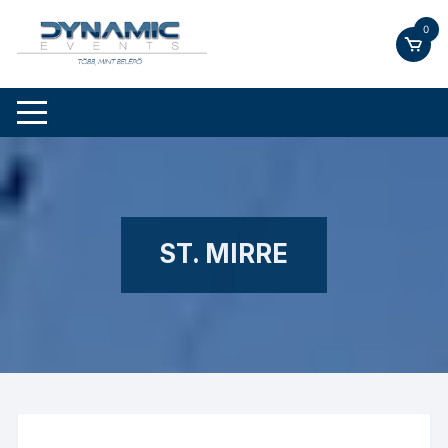
Skip
0
to
content
ST. MIRRE