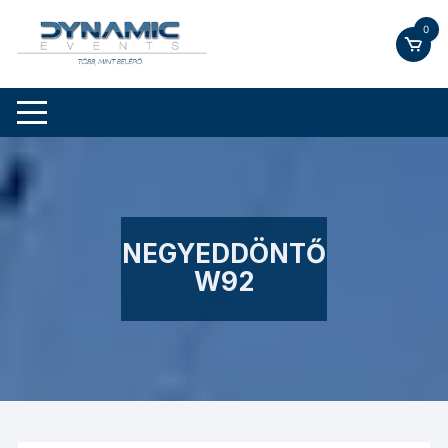
Skip
0
to
content
NEGYEDDÖNTŐ
W92