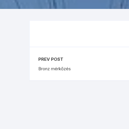
Premier League
Austr
La Liga
US O
Bundesliga
Rolex
Ligue 1
Eredivisie
PREV POST
Bronz mérkőzés
Liga Portugal
Skót Bajnokság