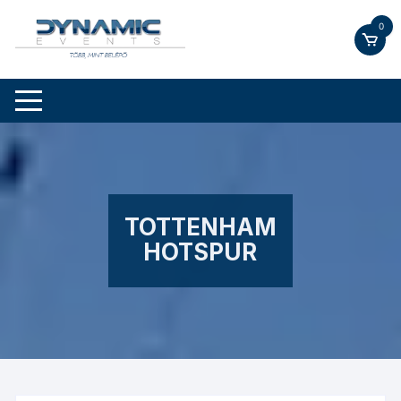
Skip
0
to
content
TOTTENHAM
HOTSPUR