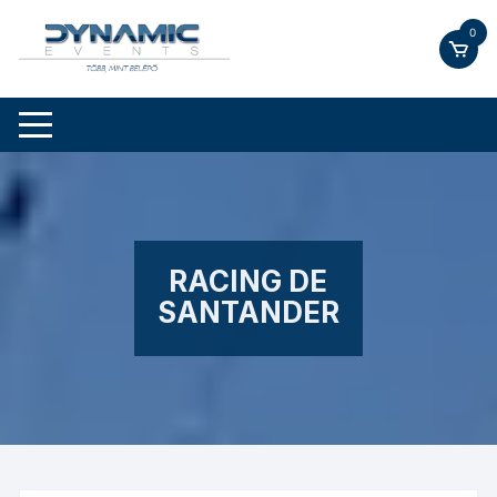
Skip
0
to
content
RACING DE
SANTANDER