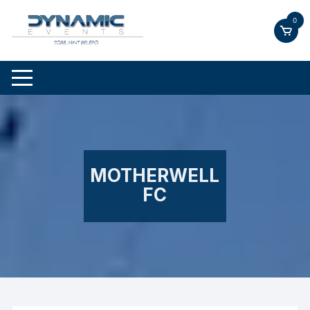
Skip
0
to
content
MOTHERWELL
FC