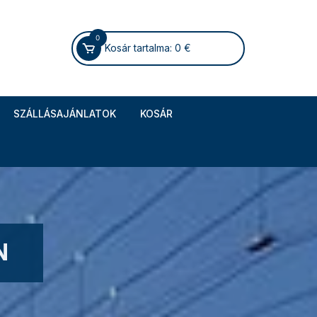
0
Kosár tartalma:
0
€
SZÁLLÁSAJÁNLATOK
KOSÁR
N