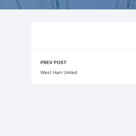
Premier League
Austr
La Liga
US O
Bundesliga
Rolex
Ligue 1
Eredivisie
PREV POST
West Ham United
Liga Portugal
Skót Bajnokság