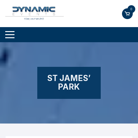
Skip
0
to
content
ST JAMES’
PARK