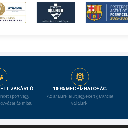
DETT VÁSÁRLÓ
100% MEGBÍZHATÓSÁG
inket sport vagy
Az általunk árult jegyekért garanciát
gyvásárlás miatt.
vállalunk.