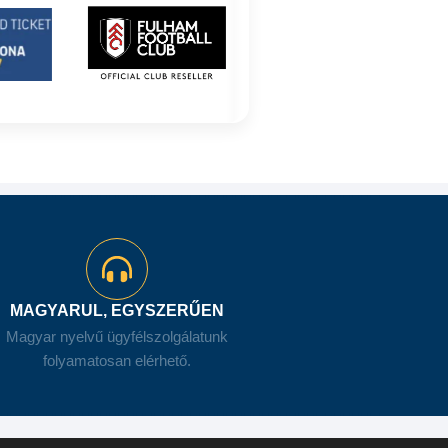
MAGYARUL, EGYSZERŰEN
Magyar nyelvű ügyfélszolgálatunk
folyamatosan elérhető.