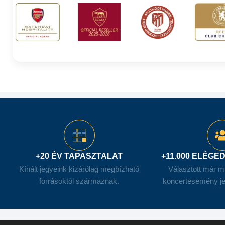
+20 ÉV TAPASZTALAT
+11.000 ELÉGE
Kínált jegyeink kizárólag megbízható
Választott már m
forrásoktól származnak.
koncertesemény je