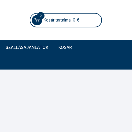
0
Kosár tartalma:
0
€
SZÁLLÁSAJÁNLATOK
KOSÁR