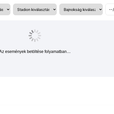
West Ham United
Az események betöltése folyamatban…