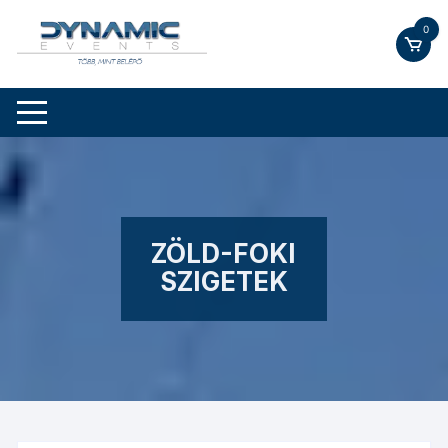
Skip
0
to
content
ZÖLD-FOKI
SZIGETEK