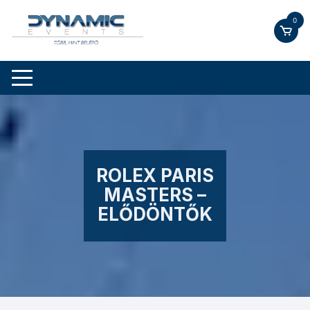
Skip
0
to
content
ROLEX PARIS
MASTERS –
ELŐDÖNTŐK