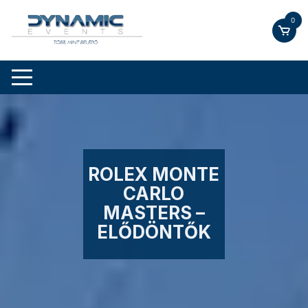
Skip
0
to
content
ROLEX MONTE
CARLO
MASTERS –
ELŐDÖNTŐK