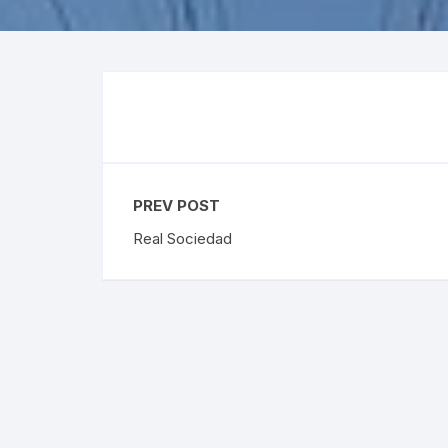
Premier League
Austr
La Liga
US O
Bundesliga
Rolex
Ligue 1
Eredivisie
PREV POST
Real Sociedad
Liga Portugal
Skót Bajnokság