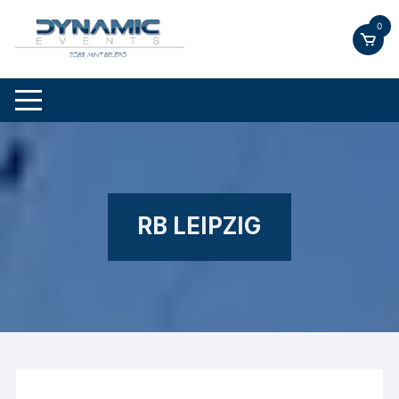
Skip
0
to
content
RB LEIPZIG