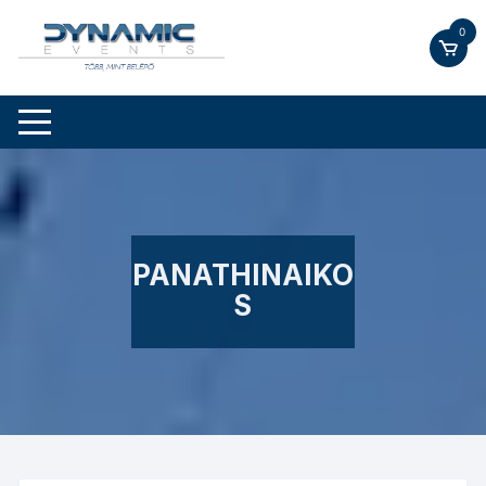
Skip
0
to
content
PANATHINAIKO
S