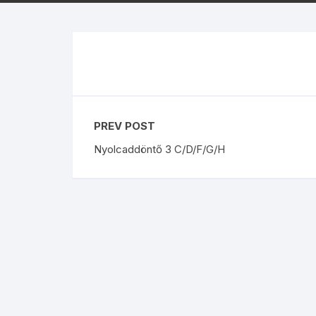
La Liga
US O
Bundesliga
Rolex
Ligue 1
Eredivisie
PREV POST
Nyolcaddöntő 3 C/D/F/G/H
Liga Portugal
Skót Bajnokság