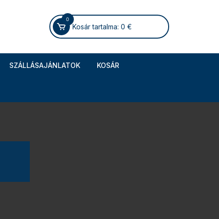
0
Kosár tartalma:
0
€
SZÁLLÁSAJÁNLATOK
KOSÁR