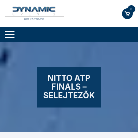
Skip
0
to
content
NITTO ATP
FINALS –
SELEJTEZŐK