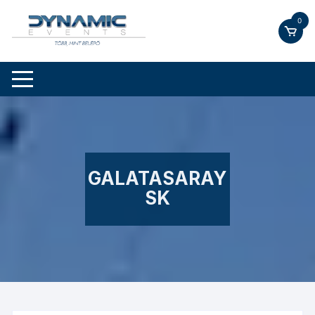
Skip
0
to
content
GALATASARAY
SK