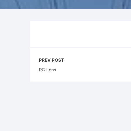
Premier League
Austr
La Liga
US O
Bundesliga
Rolex
Ligue 1
Eredivisie
PREV POST
RC Lens
Liga Portugal
Skót Bajnokság