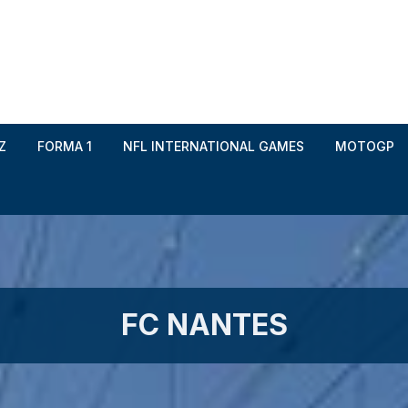
Z
FORMA 1
NFL INTERNATIONAL GAMES
MOTOGP
d Garros
ledon
 Monte-Carlo Masters
AC Milan
FC NANTES
azionali BNL d’Italia
Inter
 ATP Finals
Juventus FC