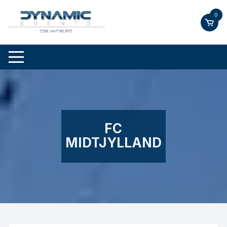
Skip
0
to
content
FC
MIDTJYLLAND