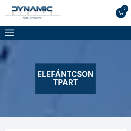
Skip
0
to
content
ELEFÁNTCSON
TPART