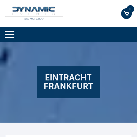
Skip
0
to
content
EINTRACHT
FRANKFURT