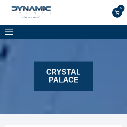
Skip
0
to
content
CRYSTAL
PALACE