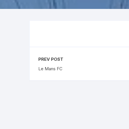
Premier League
Austr
La Liga
US O
Bundesliga
Rolex
Ligue 1
Eredivisie
PREV POST
Le Mans FC
Liga Portugal
Skót Bajnokság