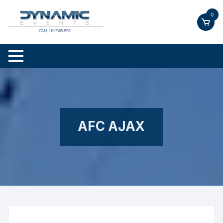
Skip
0
to
content
AFC AJAX