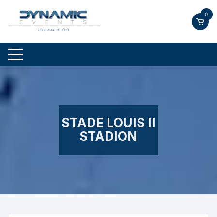
Skip
0
to
content
STADE LOUIS II
STADION