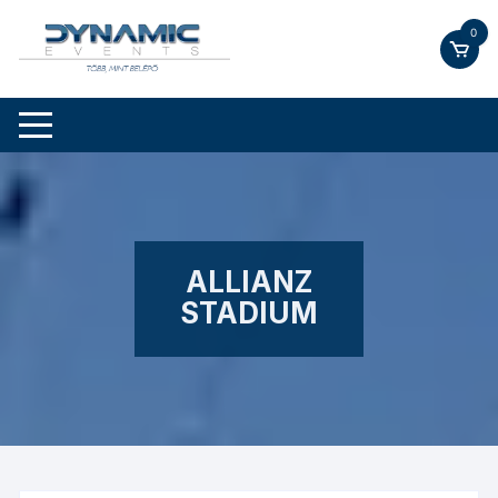
Skip
0
to
content
ALLIANZ
STADIUM