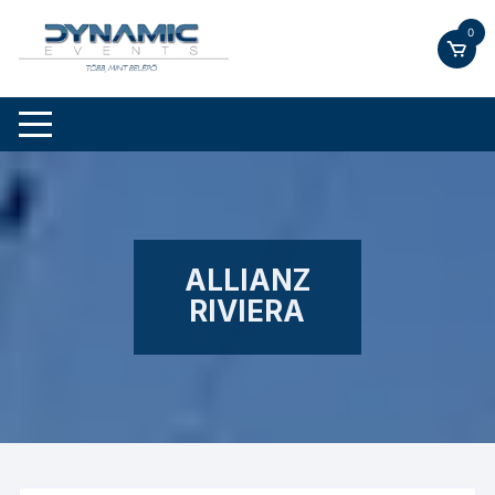
Skip
0
to
content
ALLIANZ
RIVIERA