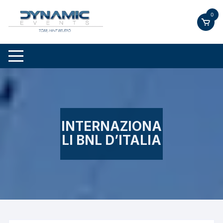
Skip
0
to
content
INTERNAZIONA
LI BNL D’ITALIA