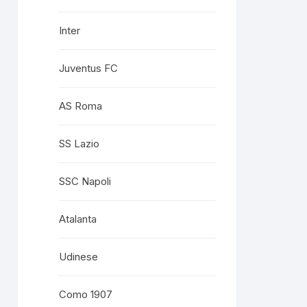
Inter
Juventus FC
AS Roma
SS Lazio
SSC Napoli
Atalanta
Udinese
Como 1907